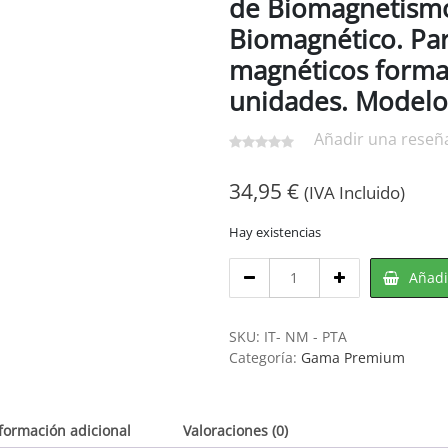
de Biomagnetismo
Biomagnético. Pa
magnéticos forma
unidades. Modelo
Añadir una reseñ
34,95
€
(IVA Incluido)
Hay existencias
Cantidad
Añadir
de
BiomagArt
-
SKU:
IT- NM - PTA
Par
Categoría:
Gama Premium
de
Imanes
de
formación adicional
Valoraciones (0)
Neodimio