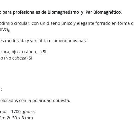
para
la
o para profesionales de Biomagnetismo y Par Biomagnético.
práctica
de
dimio circular, con un diseño único y elegante forrado en forma de
Biomagnetismo
IVO¡¡
y
Par
 es moderada y versátil, recomendados para:
Biomagnético.
 cara, ojos, cráneo,…)
SI
Pares
o (No cabeza) SI
magnéticos
formados
por
2
unidades.
:
Modelo
Trébol
olocados con la polaridad opuesta.
no: : 1700 gauss
án: Ø 30 x 3 mm