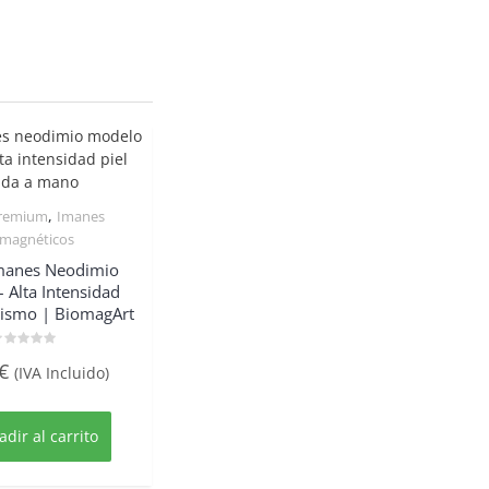
,
remium
Imanes
Quick View
omagnéticos
Imanes Neodimio
 Alta Intensidad
ismo | BiomagArt
alorado
€
(IVA Incluido)
on
e
adir al carrito