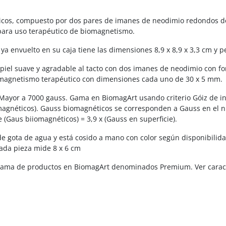
icos, compuesto por dos pares de imanes de neodimio redondos d
 para uso terapéutico de biomagnetismo.
ya envuelto en su caja tiene las dimensiones 8,9 x 8,9 x 3,3 cm y p
piel suave y agradable al tacto con dos imanes de neodimio con f
iomagnetismo terapéutico con dimensiones cada uno de 30 x 5 mm.
 Mayor a 7000 gauss. Gama en BiomagArt usando criterio Góiz de i
magnéticos). Gauss biomagnéticos se corresponden a Gauss en el n
 (Gaus biiomagnéticos) = 3,9 x (Gauss en superficie).
e gota de agua y está cosido a mano con color según disponibilid
Cada pieza mide 8 x 6 cm
gama de productos en BiomagArt denominados Premium. Ver caract