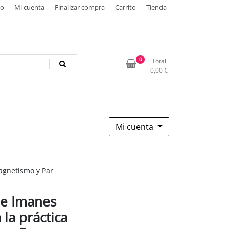
io
Mi cuenta
Finalizar compra
Carrito
Tienda
0
Total
0,00
€
Mi cuenta
agnetismo y Par
de Imanes
la práctica