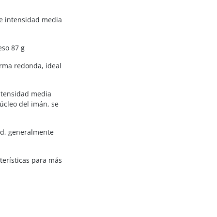
e intensidad media
eso 87 g
orma redonda, ideal
ntensidad media
úcleo del imán, se
ad, generalmente
erísticas para más