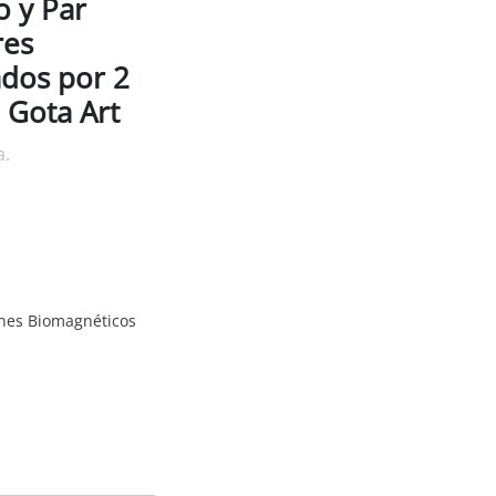
 y Par
res
dos por 2
 Gota Art
a.
nes Biomagnéticos