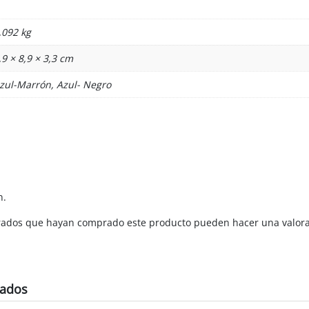
,092 kg
,9 × 8,9 × 3,3 cm
zul-Marrón, Azul- Negro
n.
strados que hayan comprado este producto pueden hacer una valora
nados