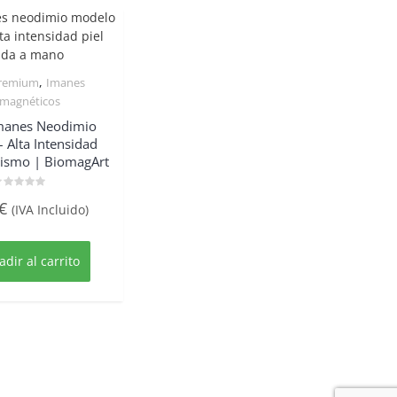
,
remium
Imanes
Quick View
omagnéticos
Imanes Neodimio
 Alta Intensidad
ismo | BiomagArt
alorado
€
(IVA Incluido)
on
e
adir al carrito