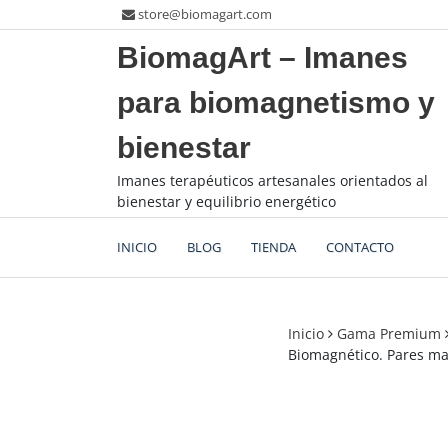
Saltar
store@biomagart.com
al
BiomagArt – Imanes
contenido
para biomagnetismo y
bienestar
Imanes terapéuticos artesanales orientados al
bienestar y equilibrio energético
INICIO
BLOG
TIENDA
CONTACTO
Inicio
Gama Premium
Biomagnético. Pares ma