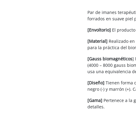
Par de imanes terapéut
forrados en suave piel
[Envoltorio]
El producto 
[Material]
Realizado en 
para la práctica del b
[Gauss biomagnéticos
]
(4000 – 8000 gauss bio
usa una equivalencia de
[Diseño]
Tienen forma d
negro (-) y marrón (+). 
[Gama]
Pertenece a la 
detalles.