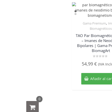
,
Gama Premium
Im
Quick Vie
Biomagnéticos
TAO Par Biomagnétic
– Imanes de Neo
Bipolares | Gama 
BiomagArt
Valorado
54,99
€
(IVA Incl
con
0
de
5
Añadir al car
0