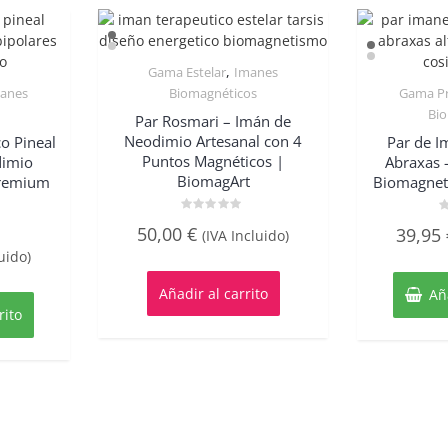
,
Gama Estelar
Imanes
Quick View
anes
Biomagnéticos
Gama P
w
Bi
Par Rosmari – Imán de
Neodimio Artesanal con 4
o Pineal
Par de 
Puntos Magnéticos |
dimio
Abraxas –
BiomagArt
Premium
Biomagnet
Valorado
V
50,00
€
39,95
(IVA Incluido)
con
c
0
0
uido)
de
d
5
5
Añadir al carrito
Añ
rito