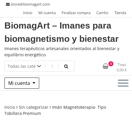
Saltar
store@biomagart.com
al
Inicio
Mi cuenta
Finalizar compra
Carrito
Tienda
contenido
BiomagArt – Imanes para
biomagnetismo y bienestar
Imanes terapéuticos artesanales orientados al bienestar y
equilibrio energético
0
Total
0,00
€
Mi cuenta
Inicio
Sin categorizar
Imán Magnetoterapia- Tipo
Tobillera Premium