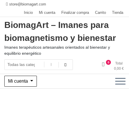
Saltar
store@biomagart.com
al
Inicio
Mi cuenta
Finalizar compra
Carrito
Tienda
contenido
BiomagArt – Imanes para
biomagnetismo y bienestar
Imanes terapéuticos artesanales orientados al bienestar y
equilibrio energético
0
Total
0,00
€
Mi cuenta