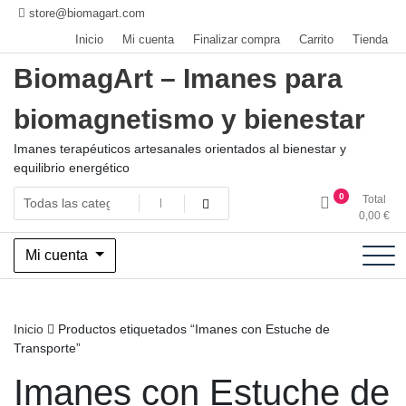
Saltar
store@biomagart.com
al
Inicio
Mi cuenta
Finalizar compra
Carrito
Tienda
contenido
BiomagArt – Imanes para
biomagnetismo y bienestar
Imanes terapéuticos artesanales orientados al bienestar y
equilibrio energético
0
Total
0,00
€
Mi cuenta
Inicio
Productos etiquetados “Imanes con Estuche de
Transporte”
Imanes con Estuche de