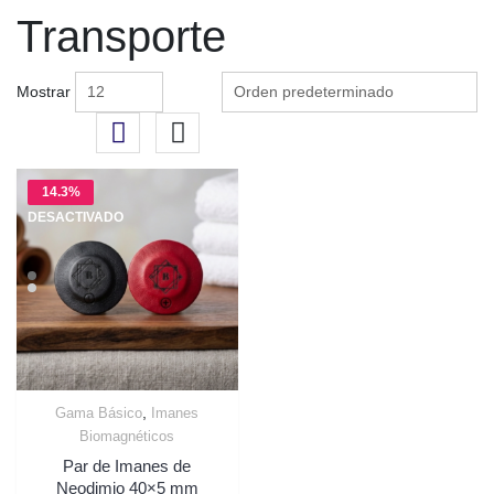
Transporte
Mostrar
14.3%
DESACTIVADO
,
Gama Básico
Imanes
Quick View
Biomagnéticos
Par de Imanes de
Neodimio 40×5 mm