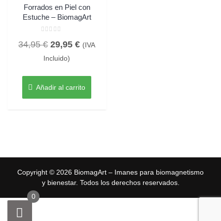
Forrados en Piel con
Estuche – BiomagArt
Valorado
El
El
34,95
€
29,95
€
con
(IVA
0
de
precio
precio
Incluido)
5
original
actual
era:
es:
Añadir al carrito
34,95 €.
29,95 €.
Copyright © 2026 BiomagArt – Imanes para biomagnetismo
y bienestar. Todos los derechos reservados.
0